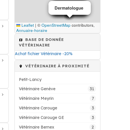
Dermatologue
vétérinaire
vétérinaire
vétérinaire
Vétérinaire
vétérinaire
Leaflet
|
©
OpenStreetMap
contributors,
Annuaire-horaire
BASE DE DONNÉE
VÉTÉRINAIRE
Achat fichier Vétérinaire -20%
VÉTÉRINAIRE À PROXIMITÉ
Petit-Lancy
31
Vétérinaire Genève
7
Vétérinaire Meyrin
3
Vétérinaire Carouge
3
Vétérinaire Carouge GE
2
Vétérinaire Bernex