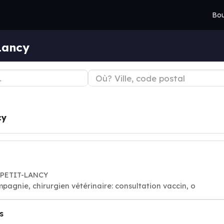
Bou
Lancy
cy
3 PETIT-LANCY
agnie, chirurgien vétérinaire: consultation vaccin, o
s