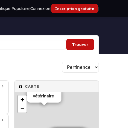
tique Populaire
|
Connexion
|
|
Inscription gratuite
Trouver
CARTE
vétérinaire
+
−