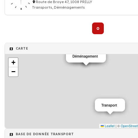
Route de Broye 47, 1008 PRILLY
Transports, Déménagements
0
CARTE
Déménagement
Transport
+
−
Transport
Leaflet
|
©
OpenStree
BASE DE DONNÉE TRANSPORT