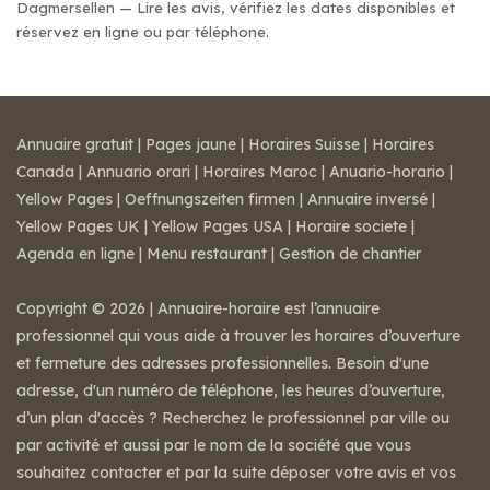
Dagmersellen — Lire les avis, vérifiez les dates disponibles et
réservez en ligne ou par téléphone.
Annuaire gratuit
|
Pages jaune
|
Horaires Suisse
|
Horaires
Canada
|
Annuario orari
|
Horaires Maroc
|
Anuario-horario
|
Yellow Pages
|
Oeffnungszeiten firmen
|
Annuaire inversé
|
Yellow Pages UK
|
Yellow Pages USA
|
Horaire societe
|
Agenda en ligne
|
Menu restaurant
|
Gestion de chantier
Copyright © 2026 | Annuaire-horaire est l’annuaire
professionnel qui vous aide à trouver les horaires d’ouverture
et fermeture des adresses professionnelles. Besoin d'une
adresse, d'un numéro de téléphone, les heures d’ouverture,
d’un plan d'accès ? Recherchez le professionnel par ville ou
par activité et aussi par le nom de la société que vous
souhaitez contacter et par la suite déposer votre avis et vos