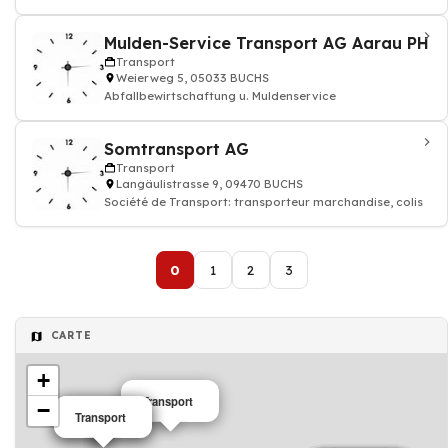
Mulden-Service Transport AG Aarau PH
Transport
Weierweg 5, 05033 BUCHS
Abfallbewirtschaftung u. Muldenservice
Somtransport AG
Transport
Langäulistrasse 9, 09470 BUCHS
Société de Transport: transporteur marchandise, colis
0
1
2
3
CARTE
+
Transport
−
Transport
Transport