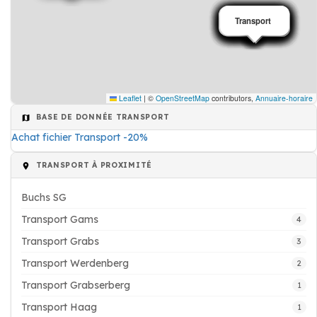
Transport
Transport
Transport
Transport
Transport
Grue
Transport
Transport
Transport
Transport
Transport
Transport
Transport
Transport
Transport
Transport
Transport
Leaflet
|
©
OpenStreetMap
contributors,
Annuaire-horaire
BASE DE DONNÉE TRANSPORT
Achat fichier Transport -20%
TRANSPORT À PROXIMITÉ
Buchs SG
Transport Gams
4
Transport Grabs
3
Transport Werdenberg
2
Transport Grabserberg
1
Transport Haag
1