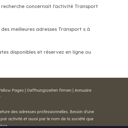
 recherche concernait l'activité Transport
 des meilleures adresses Transport s à
ates disponibles et réservez en ligne ou
Yellow Pages
|
Oeffnungszeiten firmen
|
Annuaire
r
meture des adresses professionnelles. Besoin d'une
par activité et aussi par le nom de la société que
tion.