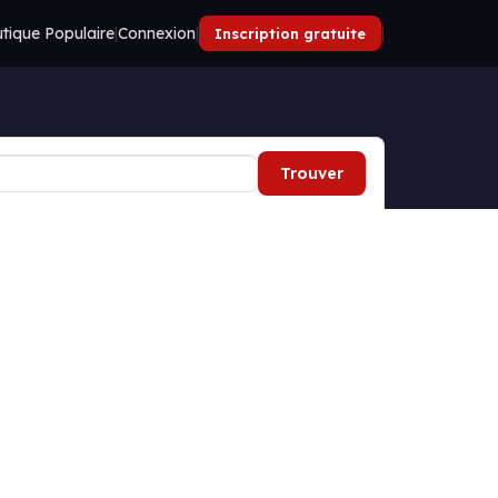
tique Populaire
|
Connexion
|
|
Inscription gratuite
Trouver