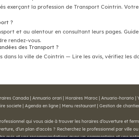
és exerçant la profession de Transport Cointrin. Votre
port ?
nsport et au alentour en consultant leurs pages. Guide
dre rendez-vous.
mandées des Transport ?
ans la ville de Cointrin — Lire les avis, vérifiez les d
raires Canada
|
Annuario orari
|
Horaires Maroc
|
Anuario-horario
|
ire societe
|
Agenda en ligne
|
Menu restaurant
|
Gestion de chantie
rofessionnel qui vous aide à trouver les horaires d’ouverture et fer
rture, d’un plan d'accès ? Recherchez le professionnel par ville ou 
otre avis et vos recommandations avec un commentaire et une nota