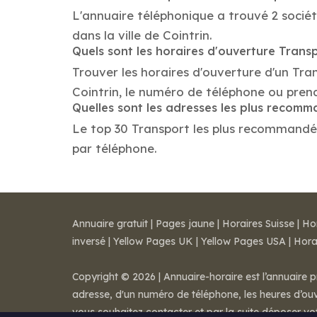
L'annuaire téléphonique a trouvé 2 sociét
dans la ville de Cointrin.
Quels sont les horaires d'ouverture Trans
Trouver les horaires d'ouverture d'un Tra
Cointrin, le numéro de téléphone ou pren
Quelles sont les adresses les plus recom
Le top 30 Transport les plus recommandés d
par téléphone.
Annuaire gratuit
|
Pages jaune
|
Horaires Suisse
|
Ho
inversé
|
Yellow Pages UK
|
Yellow Pages USA
|
Hora
Copyright © 2026 | Annuaire-horaire est l’annuaire p
adresse, d'un numéro de téléphone, les heures d’ouve
vous souhaitez contacter et par la suite déposer v