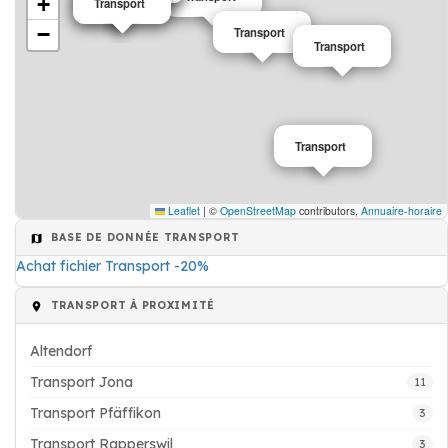
+
Transport
Transport
−
Transport
Transport
Transport
Leaflet
|
©
OpenStreetMap
contributors,
Annuaire-horaire
BASE DE DONNÉE TRANSPORT
Achat fichier Transport -20%
TRANSPORT À PROXIMITÉ
Altendorf
Transport Jona
11
Transport Pfäffikon
3
Transport Rapperswil
3