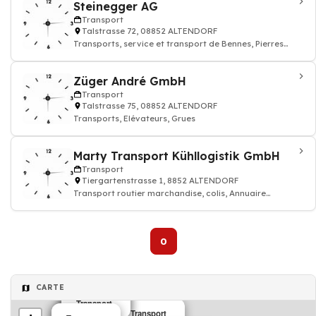
Steinegger AG
Transport
Talstrasse 72, 08852 ALTENDORF
Transports, service et transport de Bennes, Pierres
naturelles
Züger André GmbH
Transport
Talstrasse 75, 08852 ALTENDORF
Transports, Elévateurs, Grues
Marty Transport Kühllogistik GmbH
Transport
Tiergartenstrasse 1, 8852 ALTENDORF
Transport routier marchandise, colis, Annuaire
transporteur
0
CARTE
Transport
Transport
Transport