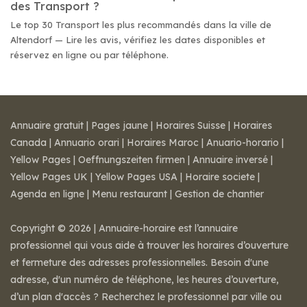
des Transport ?
Le top 30 Transport les plus recommandés dans la ville de
Altendorf — Lire les avis, vérifiez les dates disponibles et
réservez en ligne ou par téléphone.
Annuaire gratuit
|
Pages jaune
|
Horaires Suisse
|
Horaires
Canada
|
Annuario orari
|
Horaires Maroc
|
Anuario-horario
|
Yellow Pages
|
Oeffnungszeiten firmen
|
Annuaire inversé
|
Yellow Pages UK
|
Yellow Pages USA
|
Horaire societe
|
Agenda en ligne
|
Menu restaurant
|
Gestion de chantier
Copyright © 2026 | Annuaire-horaire est l’annuaire
professionnel qui vous aide à trouver les horaires d’ouverture
et fermeture des adresses professionnelles. Besoin d'une
adresse, d'un numéro de téléphone, les heures d’ouverture,
d’un plan d'accès ? Recherchez le professionnel par ville ou