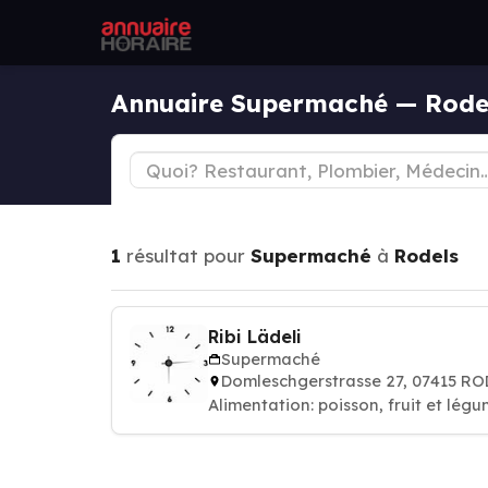
Annuaire Supermaché — Rode
1
résultat pour
Supermaché
à
Rodels
Ribi Lädeli
Supermaché
Domleschgerstrasse 27, 07415 R
Alimentation: poisson, fruit et lég