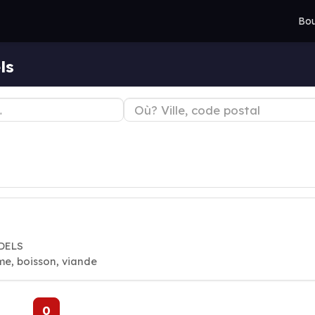
Bou
ls
ODELS
ume, boisson, viande
0