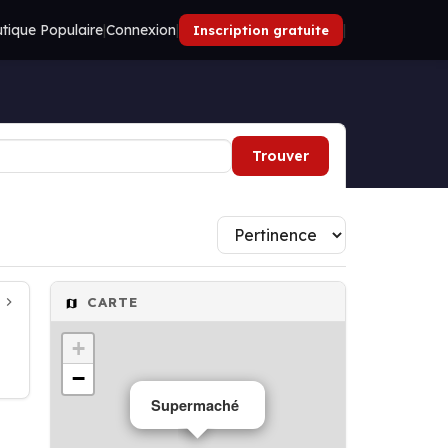
tique Populaire
|
Connexion
|
|
Inscription gratuite
Trouver
CARTE
+
−
Supermaché