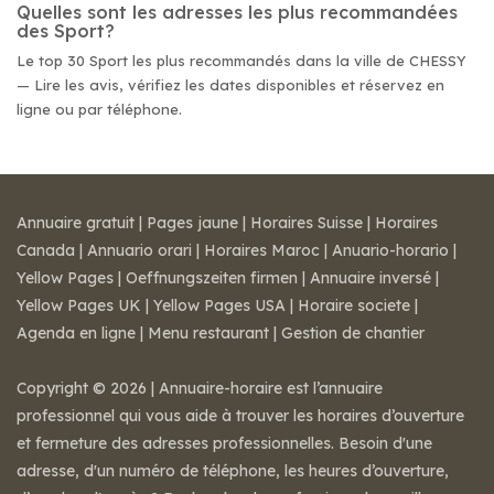
Quelles sont les adresses les plus recommandées
des Sport?
Le top 30 Sport les plus recommandés dans la ville de CHESSY
— Lire les avis, vérifiez les dates disponibles et réservez en
ligne ou par téléphone.
Annuaire gratuit
|
Pages jaune
|
Horaires Suisse
|
Horaires
Canada
|
Annuario orari
|
Horaires Maroc
|
Anuario-horario
|
Yellow Pages
|
Oeffnungszeiten firmen
|
Annuaire inversé
|
Yellow Pages UK
|
Yellow Pages USA
|
Horaire societe
|
Agenda en ligne
|
Menu restaurant
|
Gestion de chantier
Copyright © 2026 | Annuaire-horaire est l’annuaire
professionnel qui vous aide à trouver les horaires d’ouverture
et fermeture des adresses professionnelles. Besoin d'une
adresse, d'un numéro de téléphone, les heures d’ouverture,