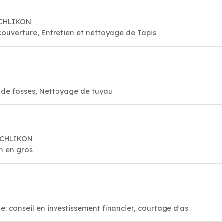
SCHLIKON
couverture, Entretien et nettoyage de Tapis
e de fosses, Nettoyage de tuyau
üSCHLIKON
n en gros
N
ne: conseil en investissement financier, courtage d'as