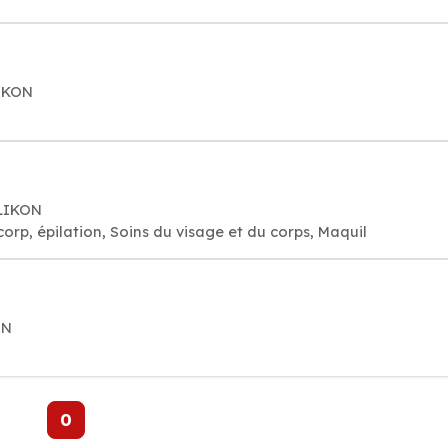
LIKON
HLIKON
corp, épilation, Soins du visage et du corps, Maquil
ON
0