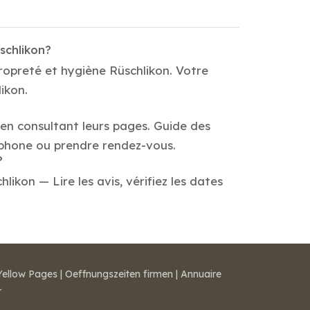
schlikon?
ropreté et hygiène Rüschlikon. Votre
ikon.
en consultant leurs pages. Guide des
éphone ou prendre rendez-vous.
?
kon — Lire les avis, vérifiez les dates
Yellow Pages
|
Oeffnungszeiten firmen
|
Annuaire
r