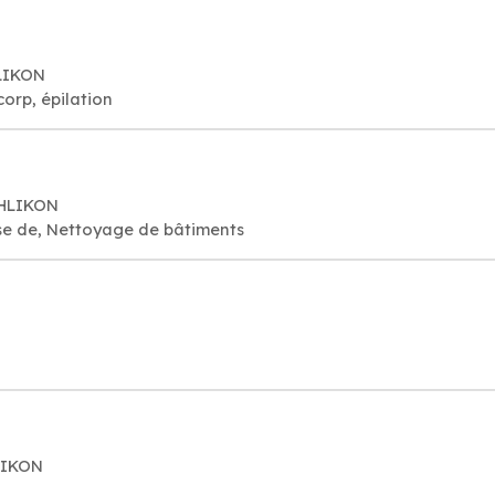
HLIKON
corp, épilation
CHLIKON
se de, Nettoyage de bâtiments
LIKON