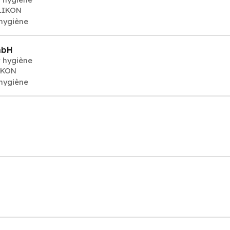
HLIKON
 hygiène
mbH
t hygiène
IKON
 hygiène