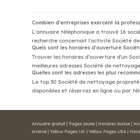
Combien d'entreprises exercent la profes
L'annuaire téléphonique a trouvé 16 soci
recherche concernait l'activité Société d
Quels sont les horaires d'ouverture Soci
Trouver les horaires d'ouverture d'un So
meilleures adresses Société de nettoyage
Quelles sont les adresses les plus recom
Le top 30 Société de nettoyage propreté e
disponibles et réservez en ligne ou par té
Annuaire gratuit
|
Pages jaune
|
Horaires Suisse
|
Ho
inversé
|
Yellow Pages UK
|
Yellow Pages USA
|
Hora