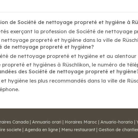
sion de Société de nettoyage propreté et hygiène à Rü
étés exerçant la profession de Société de nettoyage p
e nettoyage propreté et hygiène dans la ville de Rüschl
été de nettoyage propreté et hygiène?
ciété de nettoyage propreté et hygiène et au alentour 
 propreté et hygiènes à Rüschlikon, le numéro de tél
mandées des Société de nettoyage propreté et hygiène
t hygiène les plus recommandés dans la ville de Rüschli
léphone.
raires Canada
|
Annuario orari
|
Horaires Maroc
|
Anuario-horario
|
ire societe
|
Agenda en ligne
|
Menu restaurant
|
Gestion de chantie