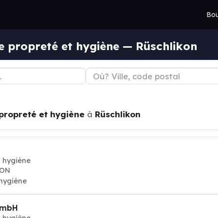
Bou
e propreté et hygiène — Rüschlikon
propreté et hygiène
à
Rüschlikon
t hygiène
KON
 hygiène
GmbH
t hygiène