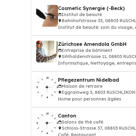
Cosmetic Synergie (-Beck)
Institut de beauté
Bahnhofstrasse 33, 08803 RüSC
Institut de beauté: soin du visage, 
Zürichsee Amendola GmbH
Entreprise de bâtiment
Sihlhaldenstrasse 11, 08803 RüS
Informatique, Nettoyage, entrepri
Pflegezentrum Nidelbad
Maison de retraire
Eggrainweg 3, 8803 RüSCHLIKON
Home pour personnes âgées
Canton
Salons de thé café
Schloss-Strasse 37, 08803 RüSCH
Café, Restaurant