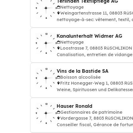
Terlinden Textilpflege AG
Nettoyage
Weingartenstrasse 11, 08803 Rü
nettoyage-à-sec: vêtement, textil, 
Kanalunterhalt Widmer AG
Nettoyage
Loostrasse 7, 08803 RüSCHLIKON
Canalisation, entretien de vidang
Vins de la Bastide SA
Boisson alcoolisée
Fritz Honegger-Weg 1, 08803 R
Weine, Spirituosen und Delikatesse
Hauser Ronald
Gestionnaires de patrimoine
Vordergasse 7, 8803 RüSCHLIKO
Conseiller fiscal, Gérance de fortu