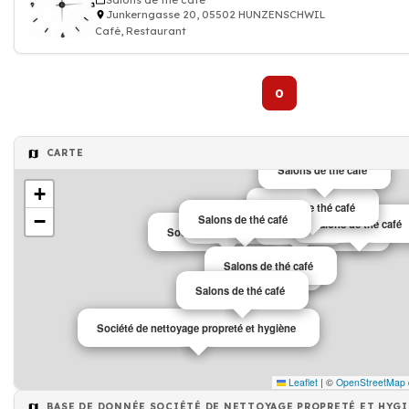
Salons de thé café
Junkerngasse 20, 05502 HUNZENSCHWIL
Café, Restaurant
0
CARTE
Salons de thé café
+
Salons de thé café
−
Salons de thé café
Salons de thé café
Café
Garagiste
Société de nettoyage propreté et hygiène
Salons de thé café
Garagiste
Salons de thé café
Société de nettoyage propreté et hygiène
Leaflet
|
©
OpenStreetMap
BASE DE DONNÉE SOCIÉTÉ DE NETTOYAGE PROPRETÉ ET HYG