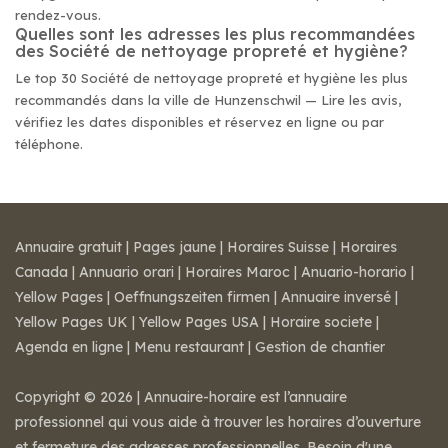
rendez-vous.
Quelles sont les adresses les plus recommandées
des Société de nettoyage propreté et hygiène?
Le top 30 Société de nettoyage propreté et hygiène les plus
recommandés dans la ville de Hunzenschwil — Lire les avis,
vérifiez les dates disponibles et réservez en ligne ou par
téléphone.
Annuaire gratuit
|
Pages jaune
|
Horaires Suisse
|
Horaires
Canada
|
Annuario orari
|
Horaires Maroc
|
Anuario-horario
|
Yellow Pages
|
Oeffnungszeiten firmen
|
Annuaire inversé
|
Yellow Pages UK
|
Yellow Pages USA
|
Horaire societe
|
Agenda en ligne
|
Menu restaurant
|
Gestion de chantier
Copyright © 2026 | Annuaire-horaire est l’annuaire
professionnel qui vous aide à trouver les horaires d’ouverture
et fermeture des adresses professionnelles. Besoin d'une