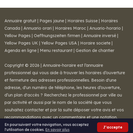
Annuaire gratuit
|
Pages jaune
|
Horaires Suisse
|
Horaires
Canada
|
Annuario orari
|
Horaires Maroc
|
Anuario-horario
|
Yellow Pages
|
Oeffnungszeiten firmen
|
Annuaire inversé
|
Yellow Pages UK
|
Yellow Pages USA
|
Horaire societe
|
Agenda en ligne
|
Menu restaurant
|
Gestion de chantier
Copyright © 2026 | Annuaire-horaire est l’annuaire
professionnel qui vous aide à trouver les horaires d’ouverture
et fermeture des adresses professionnelles. Besoin d'une
adresse, d'un numéro de téléphone, les heures d’ouverture,
d’un plan d'accès ? Recherchez le professionnel par ville ou
par activité et aussi par le nom de la société que vous
souhaitez contacter et par la suite déposer votre avis et vos
recommandations avec un commentaire et une notation.
Mentions légales
-
Conditions de ventes
-
Contact
En poursuivant votre navigation, vous acceptez
J'accepte
l'utilisation de cookies.
En savoir plus