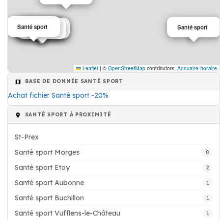
Santé sport
Santé sport
Association
Santé sport
Infirmier
Infirmière
Leaflet
|
©
OpenStreetMap
contributors,
Annuaire-horaire
BASE DE DONNÉE SANTÉ SPORT
Achat fichier Santé sport -20%
SANTÉ SPORT À PROXIMITÉ
St-Prex
Santé sport Morges
8
Santé sport Etoy
2
Santé sport Aubonne
1
Santé sport Buchillon
1
Santé sport Vufflens-le-Château
1