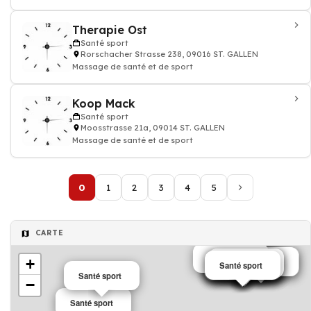
Therapie Ost
Santé sport
Rorschacher Strasse 238, 09016 ST. GALLEN
Massage de santé et de sport
Koop Mack
Santé sport
Moosstrasse 21a, 09014 ST. GALLEN
Massage de santé et de sport
0
1
2
3
4
5
CARTE
Santé sport
+
Santé sport
Santé sport
Santé sport
Santé sport
Santé sport
Santé sport
Santé sport
Santé sport
Santé sport
Santé sport
Santé sport
Santé sport
−
Santé sport