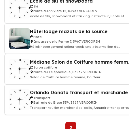
Ecole de ski et snowboard
Ski
route d'Anniviers 12, 03967 VERCORIN
école de Ski, Snowboard et Carving instructeur, Ecole et
institut de sport
Hôtel lodge mazots de la source
Hôtel
Impasse de la Ferme 7, 3967 VERCORIN
Hôtel: hebergement séjour week-end, réservation de
chambre hotellerie
Médiane Salo
Salon coiffure
route du Téléphérique, 03967 VERCORIN
Salon de Coiffure homme femme, Coiffeur
Transport
Batterie du Bisse 359, 3967 VERCORIN
Transport routier marchandise, colis, Annuaire transporte
0