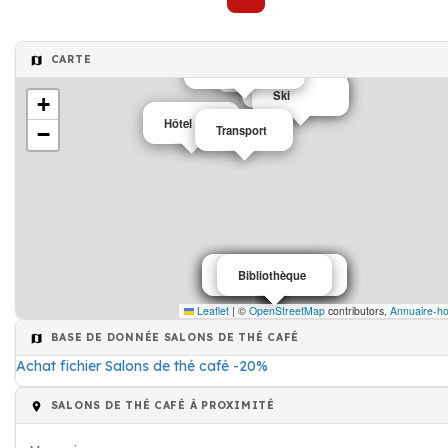
Café
CARTE
Café
Salon coiffure
Café
Restaurant
Café
Ski
+
Hôtel
−
Transport
Salons de thé café
Salons de thé café
Salons de thé café
Bibliothèque
Leaflet
|
©
OpenStreetMap
contributors,
Annuaire-ho
BASE DE DONNÉE SALONS DE THÉ CAFÉ
Achat fichier Salons de thé café -20%
SALONS DE THÉ CAFÉ À PROXIMITÉ