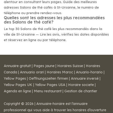
alentour en consultant leurs pages. Guide des meilleures
adresses Salons de thé cafés à St-Ursanne, le numéro de
téléphone ou prendre rendez-vous.
Quelles sont les adresses les plus recommandées
des Salons de thé café?
Le top 30 Salons de thé café les plus recommandés dans la
ville de St-Ursanne — Lire les avis, vérifiez les dates disponibles
et réservez en ligne ou par téléphone.
Annuaire gratuit
|
Pages jaune
|
Horaires Suisse
|
Horaires
Canada
|
Annuario orari
|
Horaires Maroc
|
Anuario-horario
|
Yellow Pages
|
Oeffnungszeiten firmen
|
Annuaire inversé
|
Yellow Pages UK
|
Yellow Pages USA
|
Horaire societe
|
Agenda en ligne
|
Menu restaurant
|
Gestion de chantier
Copyright © 2026 | Annuaire-horaire est l’annuaire
professionnel qui vous aide à trouver les horaires d’ouverture