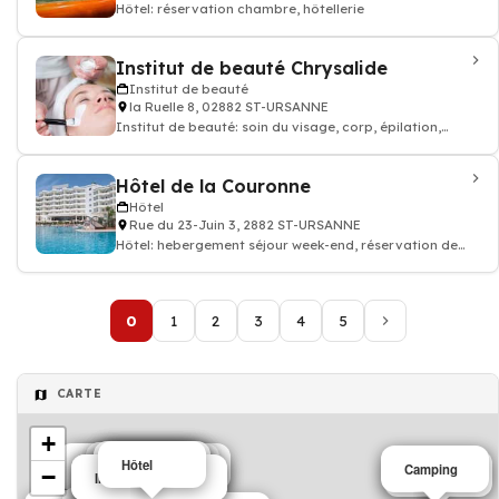
Hôtel: réservation chambre, hôtellerie
Institut de beauté Chrysalide
Institut de beauté
la Ruelle 8, 02882 ST-URSANNE
Institut de beauté: soin du visage, corp, épilation,
Epilation, Soins du visage et du co
Hôtel de la Couronne
Hôtel
Rue du 23-Juin 3, 2882 ST-URSANNE
Hôtel: hebergement séjour week-end, réservation de
chambre hotellerie
0
1
2
3
4
5
CARTE
+
Restaurant
Café
Hôtel
Hôtel
Café
Salons de thé café
Salons de thé café
Camping
−
Café
Café
Institut de beauté
Institut de beauté
Magasin