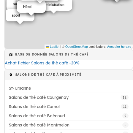
Café
Salons de thé café
Administration
Café
Hôtel
Hôtel
sport
Leaflet
|
©
OpenStreetMap
contributors,
Annuaire-horaire
BASE DE DONNÉE SALONS DE THÉ CAFÉ
Achat fichier Salons de thé café -20%
SALONS DE THÉ CAFÉ À PROXIMITÉ
St-Ursanne
Salons de thé café Courgenay
12
Salons de thé café Cornol
11
Salons de thé café Boécourt
9
Salons de thé café Montmelon
5