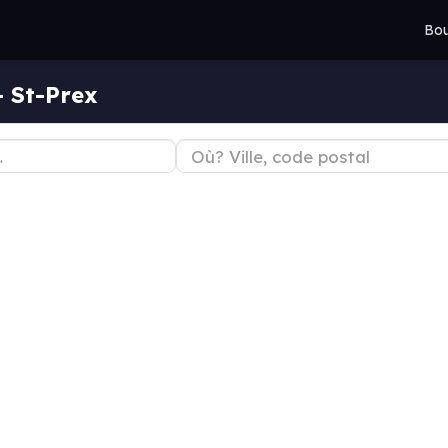
Bou
— St-Prex