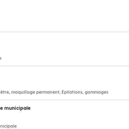
e
visage bien-être, maquillage permanent, Épilations, gommages
ce municipale
nicipale