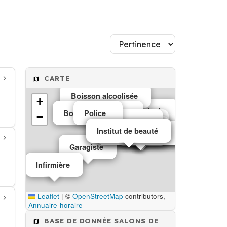
CARTE
Boisson alcoolisée
+
Auto école
Boisson alcoolisée
Police
−
Administration
Pharmacie
Mairie
Café
Infirmier
Institut de beauté
Institut de beauté
Salons de thé café
Salons de thé café
Restaurant
Café
Institut de beauté
Institut de beauté
Café
Garagiste
Infirmière
Leaflet
|
©
OpenStreetMap
contributors,
Annuaire-horaire
BASE DE DONNÉE SALONS DE