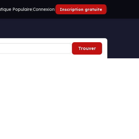
tique Populaire
|
Connexion
|
|
Inscription gratuite
Trouver