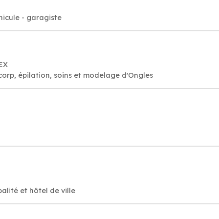
hicule - garagiste
REX
 corp, épilation, soins et modelage d'Ongles
ité et hôtel de ville