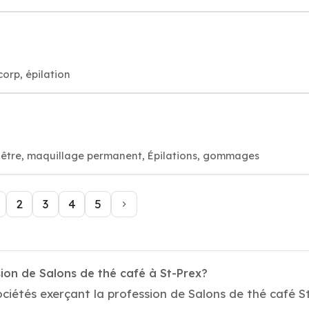
corp, épilation
visage bien-être, maquillage permanent, Épilations, gommages
2
3
4
5
ion de Salons de thé café à St-Prex?
ciétés exerçant la profession de Salons de thé café S