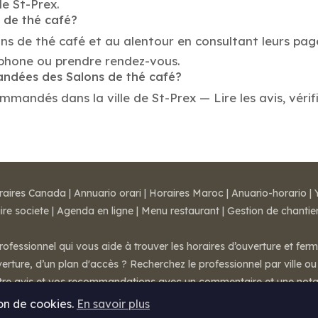
de St-Prex.
s de thé café?
ons de thé café et au alentour en consultant leurs pag
éphone ou prendre rendez-vous.
mandées des Salons de thé café?
mmandés dans la ville de St-Prex — Lire les avis, vérif
raires Canada
|
Annuario orari
|
Horaires Maroc
|
Anuario-horario
|
ire societe
|
Agenda en ligne
|
Menu restaurant
|
Gestion de chantie
rofessionnel qui vous aide à trouver les horaires d’ouverture et fer
rture, d’un plan d'accès ? Recherchez le professionnel par ville ou 
otre avis et vos recommandations avec un commentaire et une nota
ion de cookies.
En savoir plus