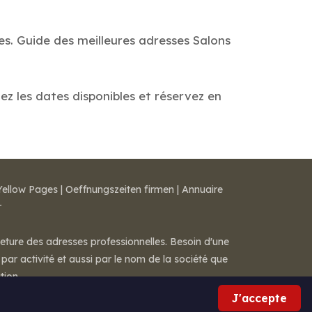
es. Guide des meilleures adresses Salons
iez les dates disponibles et réservez en
Yellow Pages
|
Oeffnungszeiten firmen
|
Annuaire
r
meture des adresses professionnelles. Besoin d'une
par activité et aussi par le nom de la société que
tion.
J'accepte