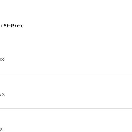
à
St-Prex
EX
REX
EX