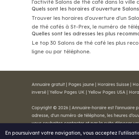
l'activité Salons de thé café dans la ville 
Quels sont les horaires d'ouverture Salon
Trouver les horaires d'ouverture d'un Sal
de thé cafés à St-Prex, le numéro de tél
Quelles sont les adresses les plus recom
Le top 30 Salons de thé café les plus reco
ligne ou par téléphone.
Annuaire gratuit
|
Pages jaune
|
Horaires Suisse
|
Ho
inversé
|
Yellow Pages UK
|
Yellow Pages USA
|
Hora
Copyright © 2026 | Annuaire-horaire est l’annuaire p
adresse, d'un numéro de téléphone, les heures d’ouve
vous souhaitez contacter et par la suite déposer v
Mentions légales
-
Conditions de ventes
-
Contact
En poursuivant votre navigation, vous acceptez l'utilisat