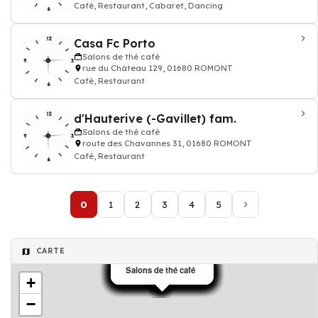
Café, Restaurant, Cabaret, Dancing
Casa Fc Porto
Salons de thé café
rue du Château 129, 01680 ROMONT
Café, Restaurant
d'Hauterive (-Gavillet) fam.
Salons de thé café
route des Chavannes 31, 01680 ROMONT
Café, Restaurant
0
1
2
3
4
5
CARTE
Salons de thé café
Salons de thé café
Salons de thé café
Salons de thé café
Salons de thé café
Salons de thé café
Salons de thé café
Salons de thé café
Salons de thé café
Salons de thé café
Salons de thé café
Salons de thé café
Salons de thé café
Salons de thé café
Salons de thé café
Salons de thé café
Salons de thé café
Salons de thé café
+
−