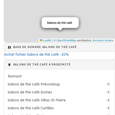
Salons de thé café
Salons de thé café
Leaflet
|
©
OpenStreetMap
contributors,
Annuaire-horaire
BASE DE DONNÉE SALONS DE THÉ CAFÉ
Achat fichier Salons de thé café -20%
SALONS DE THÉ CAFÉ À PROXIMITÉ
Romont
Salons de thé café Prévonloup
5
Salons de thé café Siviriez
5
Salons de thé café Villaz-St-Pierre
4
Salons de thé café Curtilles
3