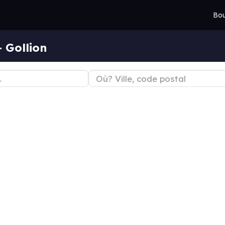
Bou
 Gollion