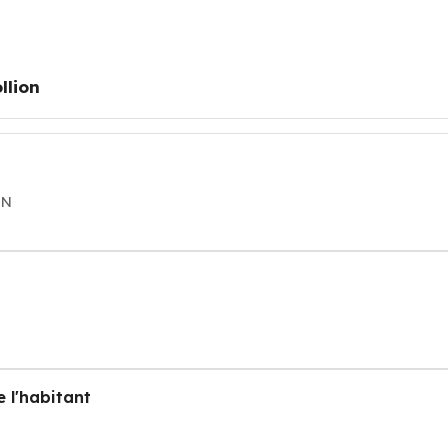
llion
ON
 l'habitant