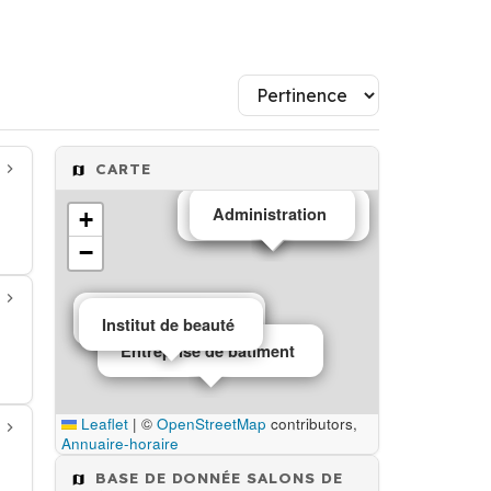
CARTE
Administration
Salons de thé café
+
−
Salons de thé café
Institut de beauté
Mairie
Entreprise de bâtiment
Leaflet
|
©
OpenStreetMap
contributors,
Annuaire-horaire
BASE DE DONNÉE SALONS DE