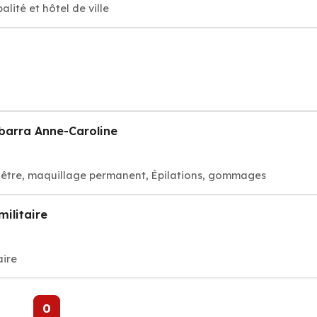
ité et hôtel de ville
Ibarra Anne-Caroline
visage bien-être, maquillage permanent, Épilations, gommages
militaire
aire
0