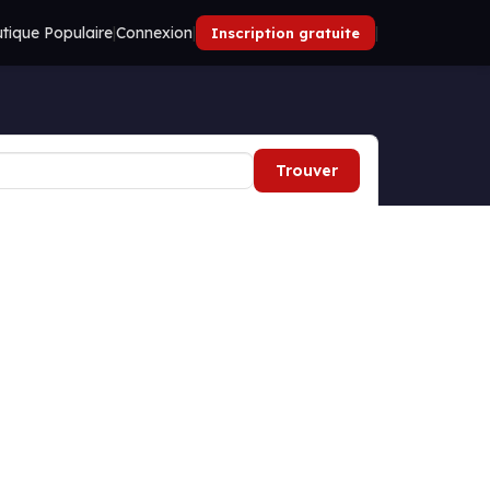
tique Populaire
|
Connexion
|
|
Inscription gratuite
Trouver