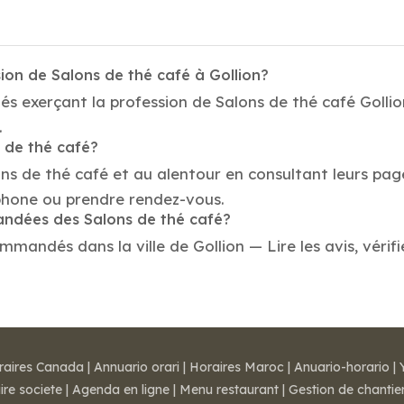
ion de Salons de thé café à Gollion?
és exerçant la profession de Salons de thé café Gollion
.
s de thé café?
ons de thé café et au alentour en consultant leurs pag
éphone ou prendre rendez-vous.
mandées des Salons de thé café?
mmandés dans la ville de Gollion — Lire les avis, vérifi
raires Canada
|
Annuario orari
|
Horaires Maroc
|
Anuario-horario
|
ire societe
|
Agenda en ligne
|
Menu restaurant
|
Gestion de chantie