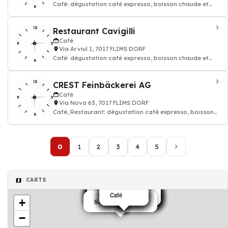
Café: dégustation café expresso, boisson chaude et
thé, Restaurant
Restaurant Cavigilli
Café
Via Arviul 1, 7017 FLIMS DORF
Café: dégustation café expresso, boisson chaude et
thé, Restaurant
CREST Feinbäckerei AG
Café
Via Nova 63, 7017 FLIMS DORF
Café, Restaurant: dégustation café expresso, boisson
chaude et thé
0
1
2
3
4
5
CARTE
Salons de thé café
Salons de thé café
Salons de thé café
Salons de thé café
Salons de thé café
Salons de thé café
Salons de thé café
Salons de thé café
Salons de thé café
Salons de thé café
Salons de thé café
Salons de thé café
Café
Café
Café
Café
Café
Café
+
Salons de thé café
−