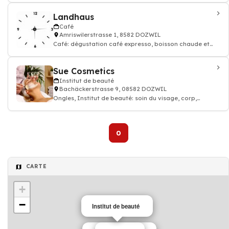
Landhaus
Café
Amriswilerstrasse 1, 8582 DOZWIL
Café: dégustation café expresso, boisson chaude et
thé, Restaurant
Sue Cosmetics
Institut de beauté
Bachäckerstrasse 9, 08582 DOZWIL
Ongles, Institut de beauté: soin du visage, corp,
épilation
0
CARTE
+
−
Institut de beauté