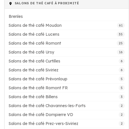
SALONS DE THÉ CAFÉ À PROXIMITÉ
Brenles
Salons de thé café Moudon
61
Salons de thé café Lucens
35
Salons de thé café Romont
25
Salons de thé café Ursy
16
Salons de thé café Curtilles
6
Salons de thé café Siviriez
6
Salons de thé café Prévonloup
5
Salons de thé café Romont FR
5
Salons de thé café Billens
3
Salons de thé café Chavannes-les-Forts
2
Salons de thé café Dompierre VD
2
Salons de thé café Prez-vers-Siviriez
2