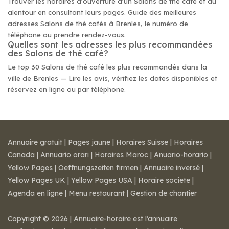
Trouver les horaires d'ouverture d'un Salons de thé café et au
alentour en consultant leurs pages. Guide des meilleures
adresses Salons de thé cafés à Brenles, le numéro de
téléphone ou prendre rendez-vous.
Quelles sont les adresses les plus recommandées
des Salons de thé café?
Le top 30 Salons de thé café les plus recommandés dans la
ville de Brenles — Lire les avis, vérifiez les dates disponibles et
réservez en ligne ou par téléphone.
Annuaire gratuit
|
Pages jaune
|
Horaires Suisse
|
Horaires
Canada
|
Annuario orari
|
Horaires Maroc
|
Anuario-horario
|
Yellow Pages
|
Oeffnungszeiten firmen
|
Annuaire inversé
|
Yellow Pages UK
|
Yellow Pages USA
|
Horaire societe
|
Agenda en ligne
|
Menu restaurant
|
Gestion de chantier
Copyright © 2026 | Annuaire-horaire est l’annuaire