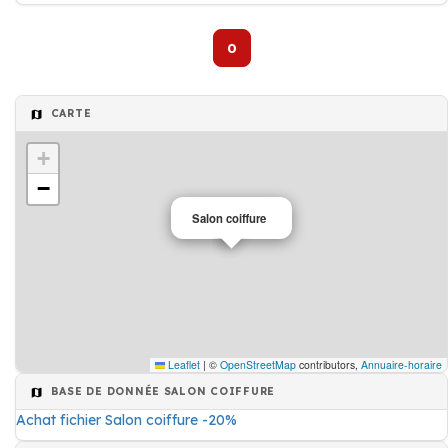
0
CARTE
+
−
Salon coiffure
Leaflet
|
©
OpenStreetMap
contributors,
Annuaire-horaire
BASE DE DONNÉE SALON COIFFURE
Achat fichier Salon coiffure -20%