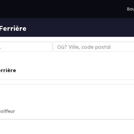
Bou
Ferrière
rrière
oiffeur