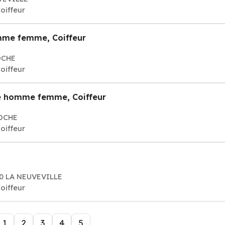
oiffeur
omme femme, Coiffeur
ROCHE
oiffeur
re homme femme, Coiffeur
ROCHE
oiffeur
20 LA NEUVEVILLE
oiffeur
1
2
3
4
5