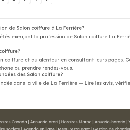
ion de Salon coiffure à La Ferrière?
tés exerçant la profession de Salon coiffure La Ferriè
coiffure?
on coiffure et au alentour en consultant leurs pages. 
éphone ou prendre rendez-vous.
andées des Salon coiffure?
és dans la ville de La Ferrière — Lire les avis, vérifi
raires Canada
|
Annuario orari
|
Horaires Maroc
|
Anuario-horario
|
ire societe
|
Agenda en ligne
|
Menu restaurant
|
Gestion de chantie