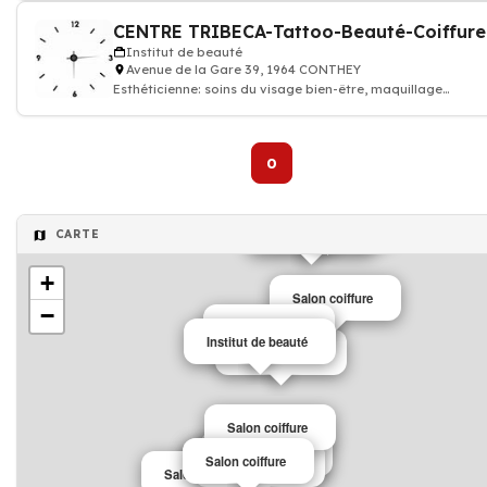
CENTRE TRIBECA-Tattoo-Beauté-Coiffure
Institut de beauté
Avenue de la Gare 39, 1964 CONTHEY
Esthéticienne: soins du visage bien-être, maquillage
permanent, Épilations, gommages
0
Salon coiffure
Salon coiffure
CARTE
+
Salon coiffure
−
Salon coiffure
Institut de beauté
Salon coiffure
Salon coiffure
Salon coiffure
Salon coiffure
Salon coiffure
Salon coiffure
Salon coiffure