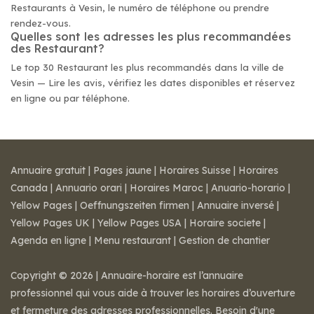
Restaurants à Vesin, le numéro de téléphone ou prendre
rendez-vous.
Quelles sont les adresses les plus recommandées
des Restaurant?
Le top 30 Restaurant les plus recommandés dans la ville de
Vesin — Lire les avis, vérifiez les dates disponibles et réservez
en ligne ou par téléphone.
Annuaire gratuit
|
Pages jaune
|
Horaires Suisse
|
Horaires
Canada
|
Annuario orari
|
Horaires Maroc
|
Anuario-horario
|
Yellow Pages
|
Oeffnungszeiten firmen
|
Annuaire inversé
|
Yellow Pages UK
|
Yellow Pages USA
|
Horaire societe
|
Agenda en ligne
|
Menu restaurant
|
Gestion de chantier
Copyright © 2026 | Annuaire-horaire est l’annuaire
professionnel qui vous aide à trouver les horaires d’ouverture
et fermeture des adresses professionnelles. Besoin d'une