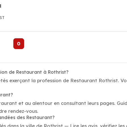
l
ST
0
ion de Restaurant à Rothrist?
tés exerçant la profession de Restaurant Rothrist. Vot
urant?
taurant et au alentour en consultant leurs pages. Gui
dre rendez-vous.
mandées des Restaurant?
dans la ville de Rothrist — Lire les avis, vérifiez les