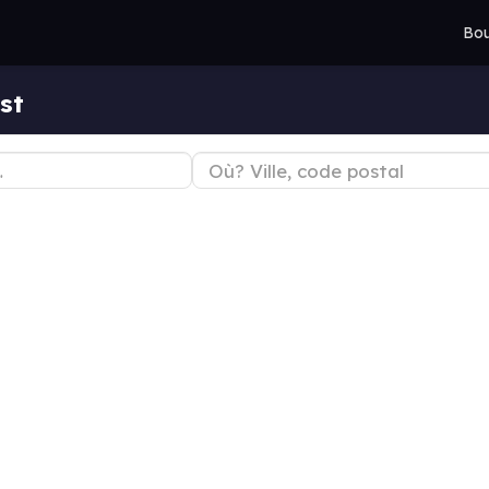
Bou
st