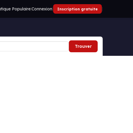
tique Populaire
|
Connexion
|
|
Inscription gratuite
Trouver