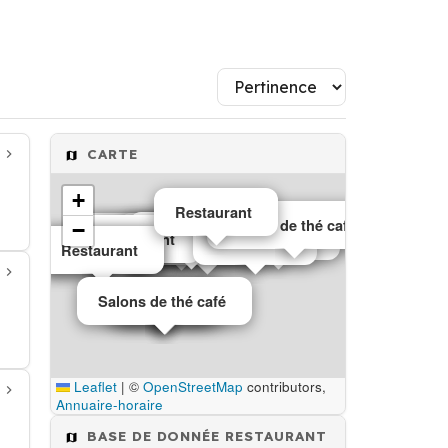
CARTE
+
Restaurant
Salons de thé café
−
Restaurant
Restaurant
Restaurant
Restaurant
Restaurant
Café
Restaurant
Restaurant
Restaurant
Restaurant
Salons de thé café
Restaurant
Café
Leaflet
|
©
OpenStreetMap
contributors,
Annuaire-horaire
BASE DE DONNÉE RESTAURANT