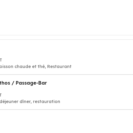
T
oisson chaude et thé, Restaurant
thos / Passage-Bar
T
déjeuner dîner, restauration