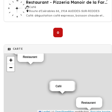
Restaurant - Pizzeria Manoir de la Faraz
Café
Route d'Isérables 66, 1914 AUDDES-SUR-RIDDES
Café: dégustation café expresso, boisson chaude et
thé, Restaurant, Pizzeria
0
Restaurant
CARTE
Restaurant
Restaurant
+
−
Restaurant
Café
Restaurant
Leaflet
|
©
OpenStreetMap
contributors,
Annuaire-horaire