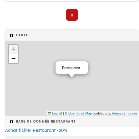
0
CARTE
+
−
Restaurant
Leaflet
|
©
OpenStreetMap
contributors,
Annuaire-horaire
BASE DE DONNÉE RESTAURANT
Achat fichier Restaurant -20%