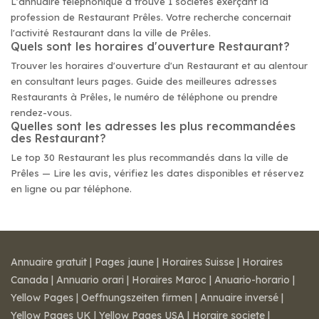
L'annuaire téléphonique a trouvé 1 sociétés exerçant la
profession de Restaurant Prêles. Votre recherche concernait
l'activité Restaurant dans la ville de Prêles.
Quels sont les horaires d'ouverture Restaurant?
Trouver les horaires d'ouverture d'un Restaurant et au alentour
en consultant leurs pages. Guide des meilleures adresses
Restaurants à Prêles, le numéro de téléphone ou prendre
rendez-vous.
Quelles sont les adresses les plus recommandées
des Restaurant?
Le top 30 Restaurant les plus recommandés dans la ville de
Prêles — Lire les avis, vérifiez les dates disponibles et réservez
en ligne ou par téléphone.
Annuaire gratuit
|
Pages jaune
|
Horaires Suisse
|
Horaires
Canada
|
Annuario orari
|
Horaires Maroc
|
Anuario-horario
|
Yellow Pages
|
Oeffnungszeiten firmen
|
Annuaire inversé
|
Yellow Pages UK
|
Yellow Pages USA
|
Horaire societe
|