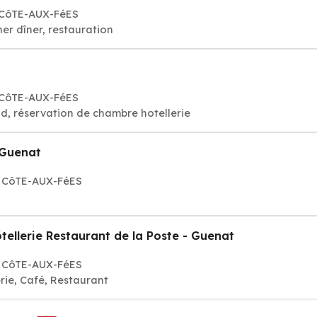
A CôTE-AUX-FéES
er dîner, restauration
A CôTE-AUX-FéES
d, réservation de chambre hotellerie
 Guenat
LA CôTE-AUX-FéES
tellerie Restaurant de la Poste - Guenat
LA CôTE-AUX-FéES
rie, Café, Restaurant