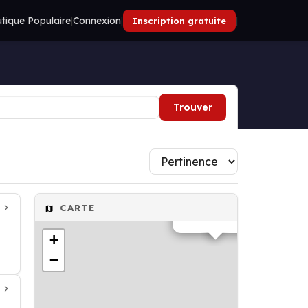
tique Populaire
|
Connexion
|
|
Inscription gratuite
Trouver
CARTE
Restaurant
+
−