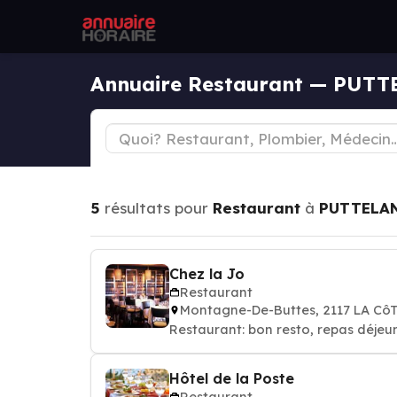
Annuaire Restaurant — PUT
5
résultats pour
Restaurant
à
PUTTELAN
Chez la Jo
Restaurant
Montagne-De-Buttes, 2117 LA Cô
Restaurant: bon resto, repas déjeun
Hôtel de la Poste
Restaurant