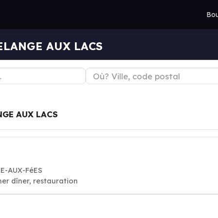
Bou
TELANGE AUX LACS
GE AUX LACS
TE-AUX-FéES
er dîner, restauration