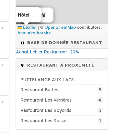
Hôtel
Salons de thé café
Restaurant
Hôtel
Leaflet
|
©
OpenStreetMap
contributors,
Annuaire-horaire
BASE DE DONNÉE RESTAURANT
Achat fichier Restaurant -20%
RESTAURANT À PROXIMITÉ
PUTTELANGE AUX LACS
5
Restaurant Buttes
4
Restaurant Les Verrières
1
Restaurant Les Bayards
1
Restaurant Les Rasses