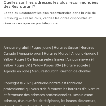
Quelles sont les adresses les plus recommandées
des Restaurant?
Le top 30 Restaurant les plus recommandés dans la ville de
Lütisburg — Lire les avis, vérifiez les dates disponibles et
réservez en ligne ou par téléphone.
Annuaire gratuit
|
Pages jaune
|
Horaires Suisse
|
Horaires
Canada
|
Annuario orari
|
Horaires Maroc
|
Anuario-horario
|
Yellow Pages
|
Oeffnungszeiten firmen
|
Annuaire inversé
|
Yellow Pages UK
|
Yellow Pages USA
|
Horaire societe
|
Agenda en ligne
|
Menu restaurant
|
Gestion de chantier
Copyright © 2026 | Annuaire-horaire est l’annuaire
professionnel qui vous aide à trouver les horaires d’ouverture
et fermeture des adresses professionnelles. Besoin d'une
adresse, d'un numéro de téléphone, les heures d’ouverture,