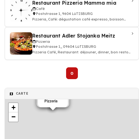
Restaurant Pizzeria Mamma mia
Café
Poststrasse 1, 9604 LüTISBURG
Pizzeria, Café: dégustation café expresso, boisson
chaude et thé, Restaurant
Restaurant Adler Stojanka Meitz
Pizzeria
Poststrasse 1,, 09604 LüTISBURG
Pizzeria Café, Restaurant: déjouner, dinner, bon resto
pizza cuisine italien
0
CARTE
Restaurant
Pizzeria
+
−