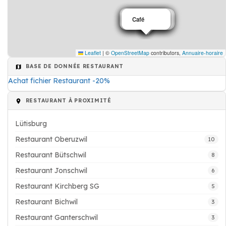
Restaurant
Restaurant
Restaurant
Pizzeria
Café
Leaflet
|
©
OpenStreetMap
contributors,
Annuaire-horaire
BASE DE DONNÉE RESTAURANT
Achat fichier Restaurant -20%
RESTAURANT À PROXIMITÉ
Lütisburg
Restaurant Oberuzwil
10
Restaurant Bütschwil
8
Restaurant Jonschwil
6
Restaurant Kirchberg SG
5
Restaurant Bichwil
3
Restaurant Ganterschwil
3