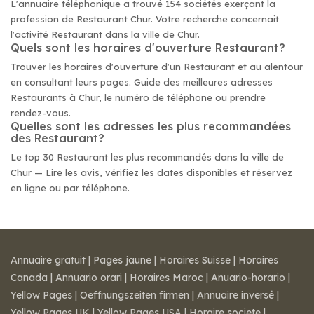
L'annuaire téléphonique a trouvé 154 sociétés exerçant la
profession de Restaurant Chur. Votre recherche concernait
l'activité Restaurant dans la ville de Chur.
Quels sont les horaires d'ouverture Restaurant?
Trouver les horaires d'ouverture d'un Restaurant et au alentour
en consultant leurs pages. Guide des meilleures adresses
Restaurants à Chur, le numéro de téléphone ou prendre
rendez-vous.
Quelles sont les adresses les plus recommandées
des Restaurant?
Le top 30 Restaurant les plus recommandés dans la ville de
Chur — Lire les avis, vérifiez les dates disponibles et réservez
en ligne ou par téléphone.
Annuaire gratuit
|
Pages jaune
|
Horaires Suisse
|
Horaires
Canada
|
Annuario orari
|
Horaires Maroc
|
Anuario-horario
|
Yellow Pages
|
Oeffnungszeiten firmen
|
Annuaire inversé
|
Yellow Pages UK
|
Yellow Pages USA
|
Horaire societe
|