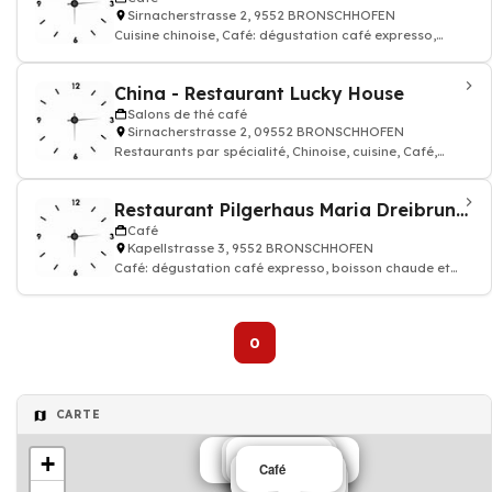
Sirnacherstrasse 2, 9552 BRONSCHHOFEN
Cuisine chinoise, Café: dégustation café expresso,
boisson chaude et thé, Restaurant
China - Restaurant Lucky House
Salons de thé café
Sirnacherstrasse 2, 09552 BRONSCHHOFEN
Restaurants par spécialité, Chinoise, cuisine, Café,
Restaurant
Restaurant Pilgerhaus Maria Dreibrunnen
Café
Kapellstrasse 3, 9552 BRONSCHHOFEN
Café: dégustation café expresso, boisson chaude et
thé, Restaurant
0
CARTE
+
Salons de thé café
Restaurant
Café
Pizzeria
Restaurant
Café
Restaurant
Restaurant