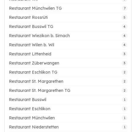
Restaurant Münchwilen TG
7
Restaurant Rossrüti
5
Restaurant Busswil TG
4
Restaurant Wiezikon b. Sirnach
4
Restaurant Wilen b. Wil
4
Restaurant Littenheid
3
Restaurant Züberwangen
3
Restaurant Eschlikon TG
2
Restaurant St. Margarethen
2
Restaurant St. Margarethen TG
2
Restaurant Busswil
1
Restaurant Eschlikon
1
Restaurant Münchwilen
1
Restaurant Niederstetten
1