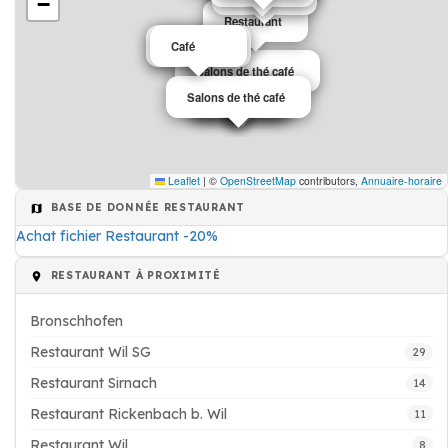
−
Restaurant
Restaurant
Café
Salons de thé café
Restaurant
Salons de thé café
Restaurant
Café
Leaflet
|
©
OpenStreetMap
contributors,
Annuaire-horaire
BASE DE DONNÉE RESTAURANT
Achat fichier Restaurant -20%
RESTAURANT À PROXIMITÉ
Bronschhofen
Restaurant Wil SG
29
Restaurant Sirnach
14
Restaurant Rickenbach b. Wil
11
Restaurant Wil
8