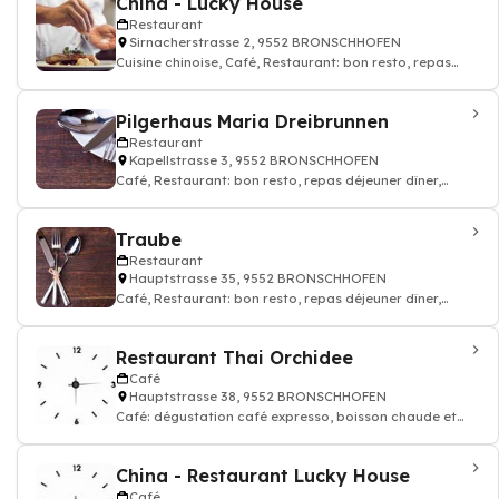
China - Lucky House
Restaurant
Sirnacherstrasse 2, 9552 BRONSCHHOFEN
Cuisine chinoise, Café, Restaurant: bon resto, repas
déjeuner dîner, restauration
Pilgerhaus Maria Dreibrunnen
Restaurant
Kapellstrasse 3, 9552 BRONSCHHOFEN
Café, Restaurant: bon resto, repas déjeuner dîner,
restauration
Traube
Restaurant
Hauptstrasse 35, 9552 BRONSCHHOFEN
Café, Restaurant: bon resto, repas déjeuner dîner,
restauration
Restaurant Thai Orchidee
Café
Hauptstrasse 38, 9552 BRONSCHHOFEN
Café: dégustation café expresso, boisson chaude et
thé, Restaurant
China - Restaurant Lucky House
Café