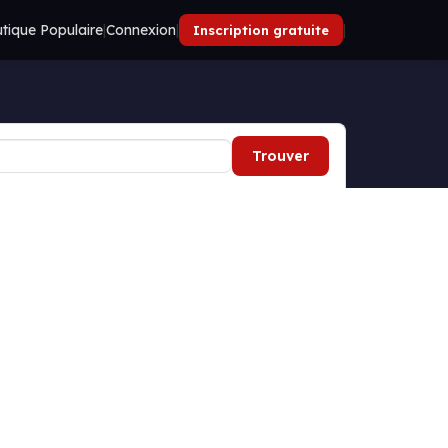
tique Populaire
|
Connexion
|
|
Inscription gratuite
Trouver