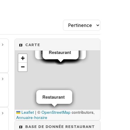
CARTE
Salons de thé café
Restaurant
Restaurant
Restaurant
Restaurant
Restaurant
Restaurant
Restaurant
Restaurant
Restaurant
Restaurant
Pizzeria
Café
Café
Café
Café
Restaurant
Restaurant
+
−
Restaurant
Restaurant
Leaflet
|
©
OpenStreetMap
contributors,
Annuaire-horaire
BASE DE DONNÉE RESTAURANT