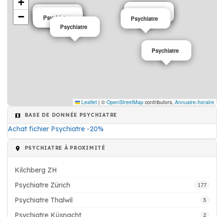
+
Psychiatre
Psychiatre
−
Psychiatre
Psychiatre
Psychiatre
Psychiatre
Psychiatre
Psychiatre
Leaflet
|
©
OpenStreetMap
contributors,
Annuaire-horaire
BASE DE DONNÉE PSYCHIATRE
Achat fichier Psychiatre -20%
PSYCHIATRE À PROXIMITÉ
Kilchberg ZH
Psychiatre Zürich
177
Psychiatre Thalwil
3
Psychiatre Küsnacht
2