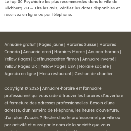
Le top 30 Psychiatre les plus recommandés dans la ville de
Kilchberg ZH — Lire les avis, vérifiez les dates disponibles et
réservez en ligne ou par téléphone.
Annuaire gratuit
|
Pages jaune
|
Horaires Suisse
|
Horaires
Canada
|
Annuario orari
|
Horaires Maroc
|
Anuario-horario
|
Yellow Pages
|
Oeffnungszeiten firmen
|
Annuaire inversé
|
Yellow Pages UK
|
Yellow Pages USA
|
Horaire societe
|
Agenda en ligne
|
Menu restaurant
|
Gestion de chantier
Copyright © 2026 | Annuaire-horaire est l’annuaire
professionnel qui vous aide à trouver les horaires d’ouverture
et fermeture des adresses professionnelles. Besoin d'une
adresse, d'un numéro de téléphone, les heures d’ouverture,
d’un plan d'accès ? Recherchez le professionnel par ville ou
par activité et aussi par le nom de la société que vous