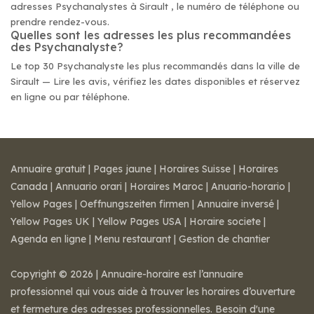
adresses Psychanalystes à Sirault , le numéro de téléphone ou
prendre rendez-vous.
Quelles sont les adresses les plus recommandées
des Psychanalyste?
Le top 30 Psychanalyste les plus recommandés dans la ville de
Sirault — Lire les avis, vérifiez les dates disponibles et réservez
en ligne ou par téléphone.
Annuaire gratuit
|
Pages jaune
|
Horaires Suisse
|
Horaires
Canada
|
Annuario orari
|
Horaires Maroc
|
Anuario-horario
|
Yellow Pages
|
Oeffnungszeiten firmen
|
Annuaire inversé
|
Yellow Pages UK
|
Yellow Pages USA
|
Horaire societe
|
Agenda en ligne
|
Menu restaurant
|
Gestion de chantier
Copyright © 2026 | Annuaire-horaire est l’annuaire
professionnel qui vous aide à trouver les horaires d’ouverture
et fermeture des adresses professionnelles. Besoin d'une