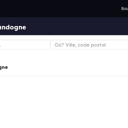
Bou
andogne
gne