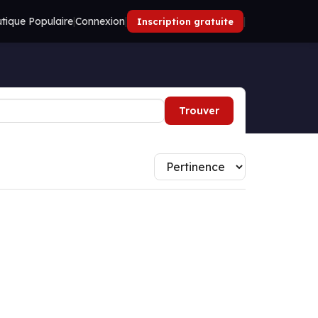
tique Populaire
|
Connexion
|
|
Inscription gratuite
Trouver