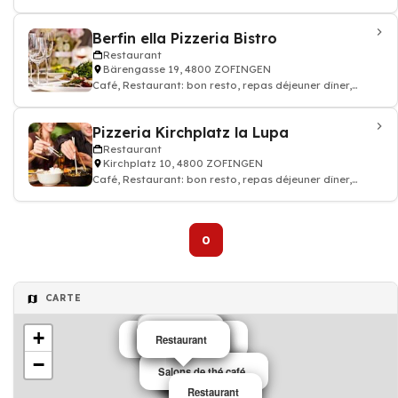
thé, Restaurant
Berfin ella Pizzeria Bistro
Restaurant
Bärengasse 19, 4800 ZOFINGEN
Café, Restaurant: bon resto, repas déjeuner dîner,
restauration
Pizzeria Kirchplatz la Lupa
Restaurant
Kirchplatz 10, 4800 ZOFINGEN
Café, Restaurant: bon resto, repas déjeuner dîner,
restauration
0
CARTE
Pizzeria
Pizzeria
+
Salons de thé café
Restaurant
Pizzeria
Pizzeria
Café
Pizzeria
−
Salons de thé café
Restaurant
Pizzeria
Pizzeria
Café
Pizzeria
Pizzeria
Restaurant
Pizzeria
Pizzeria