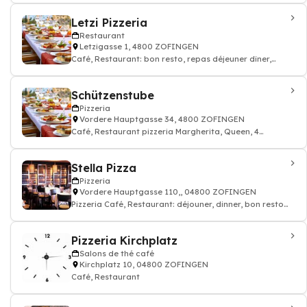
Letzi Pizzeria
Restaurant
Letzigasse 1, 4800 ZOFINGEN
Café, Restaurant: bon resto, repas déjeuner dîner,
restauration
Schützenstube
Pizzeria
Vordere Hauptgasse 34, 4800 ZOFINGEN
Café, Restaurant pizzeria Margherita, Queen, 4
Fromages, Pizzeria
Stella Pizza
Pizzeria
Vordere Hauptgasse 110,, 04800 ZOFINGEN
Pizzeria Café, Restaurant: déjouner, dinner, bon resto
pizza cuisine italien
Pizzeria Kirchplatz
Salons de thé café
Kirchplatz 10, 04800 ZOFINGEN
Café, Restaurant