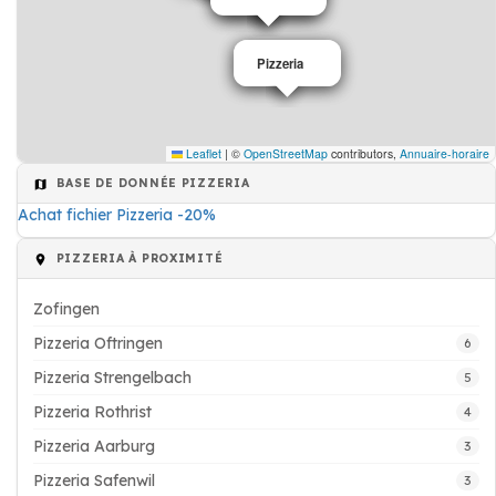
Pizzeria
Pizzeria
Leaflet
|
©
OpenStreetMap
contributors,
Annuaire-horaire
BASE DE DONNÉE PIZZERIA
Achat fichier Pizzeria -20%
PIZZERIA À PROXIMITÉ
Zofingen
Pizzeria Oftringen
6
Pizzeria Strengelbach
5
Pizzeria Rothrist
4
Pizzeria Aarburg
3
Pizzeria Safenwil
3