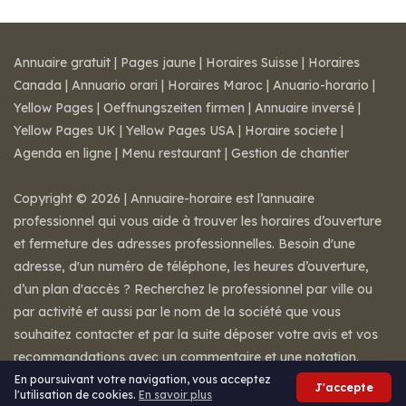
Annuaire gratuit
|
Pages jaune
|
Horaires Suisse
|
Horaires
Canada
|
Annuario orari
|
Horaires Maroc
|
Anuario-horario
|
Yellow Pages
|
Oeffnungszeiten firmen
|
Annuaire inversé
|
Yellow Pages UK
|
Yellow Pages USA
|
Horaire societe
|
Agenda en ligne
|
Menu restaurant
|
Gestion de chantier
Copyright © 2026 | Annuaire-horaire est l’annuaire
professionnel qui vous aide à trouver les horaires d’ouverture
et fermeture des adresses professionnelles. Besoin d'une
adresse, d'un numéro de téléphone, les heures d’ouverture,
d’un plan d'accès ? Recherchez le professionnel par ville ou
par activité et aussi par le nom de la société que vous
souhaitez contacter et par la suite déposer votre avis et vos
recommandations avec un commentaire et une notation.
Mentions légales
-
Conditions de ventes
-
Contact
En poursuivant votre navigation, vous acceptez
J'accepte
l'utilisation de cookies.
En savoir plus