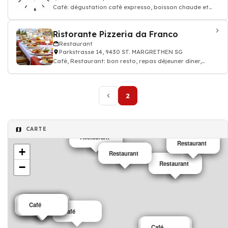
Café: dégustation café expresso, boisson chaude et
thé, Restaurant
Ristorante Pizzeria da Franco
Restaurant
Parkstrasse 14, 9430 ST. MARGRETHEN SG
Café, Restaurant: bon resto, repas déjeuner dîner,
restauration
2
CARTE
Restaurant
Café
Restaurant
Café
+
Restaurant
Café
Restaurant
Café
−
Restaurant
Café
Restaurant
Café
Café
Restaurant
Café