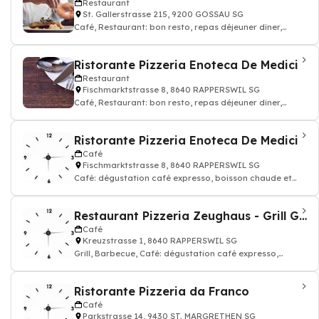
Restaurant
St. Gallerstrasse 215, 9200 GOSSAU SG
Café, Restaurant: bon resto, repas déjeuner dîner,
restauration, Pizzeria
Ristorante Pizzeria Enoteca De Medici
Restaurant
Fischmarktstrasse 8, 8640 RAPPERSWIL SG
Café, Restaurant: bon resto, repas déjeuner dîner,
restauration, Pizzeria
Ristorante Pizzeria Enoteca De Medici
Café
Fischmarktstrasse 8, 8640 RAPPERSWIL SG
Café: dégustation café expresso, boisson chaude et
thé, Restaurant, Pizzeria
Restaurant Pizzeria Zeughaus - Grill GmbH
Café
Kreuzstrasse 1, 8640 RAPPERSWIL SG
Grill, Barbecue, Café: dégustation café expresso,
boisson chaude et thé, Restaurant, P
Ristorante Pizzeria da Franco
Café
Parkstrasse 14, 9430 ST. MARGRETHEN SG