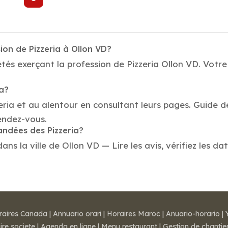
ion de Pizzeria à Ollon VD?
és exerçant la profession de Pizzeria Ollon VD. Votre 
ia?
eria et au alentour en consultant leurs pages. Guide d
endez-vous.
andées des Pizzeria?
s la ville de Ollon VD — Lire les avis, vérifiez les da
raires Canada
|
Annuario orari
|
Horaires Maroc
|
Anuario-horario
|
ire societe
|
Agenda en ligne
|
Menu restaurant
|
Gestion de chantie