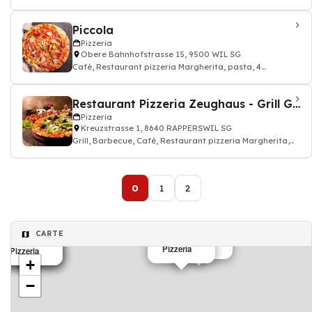
Fromages
Piccola
Pizzeria
Obere Bahnhofstrasse 15, 9500 WIL SG
Café, Restaurant pizzeria Margherita, pasta, 4
Fromages
Restaurant Pizzeria Zeughaus - Grill GmbH
Pizzeria
Kreuzstrasse 1, 8640 RAPPERSWIL SG
Grill, Barbecue, Café, Restaurant pizzeria Margherita,
Queen, 4 Fromages, Pizzeria
0
1
2
CARTE
Pizzeria
Pizzeria
Pizzeria
Pizzeria
Pizzeria
+
−