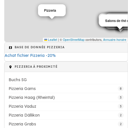
Pizzeria
Salons de thé 
Pizzeria
Salons de thé c
Bar
Café
Pizzeria
Pizzeria
Pizzeria
Salons de thé 
Pizzeria
Pizzeria
Pizzeria
Restaurant
Café
Leaflet
|
©
OpenStreetMap
contributors,
Annuaire-horaire
BASE DE DONNÉE PIZZERIA
Achat fichier Pizzeria -20%
PIZZERIA À PROXIMITÉ
Buchs SG
Pizzeria Gams
8
Pizzeria Haag (Rheintal)
3
Pizzeria Vaduz
3
Pizzeria Dällikon
2
Pizzeria Grabs
2