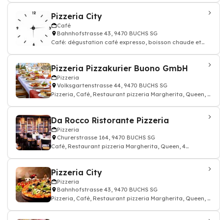
Pizzeria City
Café
Bahnhofstrasse 43, 9470 BUCHS SG
Café: dégustation café expresso, boisson chaude et
thé, Restaurant, Bar
Pizzeria Pizzakurier Buono GmbH
Pizzeria
Volksgartenstrasse 44, 9470 BUCHS SG
Pizzeria, Café, Restaurant pizzeria Margherita, Queen, 4
Fromages
Da Rocco Ristorante Pizzeria
Pizzeria
Churerstrasse 164, 9470 BUCHS SG
Café, Restaurant pizzeria Margherita, Queen, 4
Fromages, Pizzeria
Pizzeria City
Pizzeria
Bahnhofstrasse 43, 9470 BUCHS SG
Pizzeria, Café, Restaurant pizzeria Margherita, Queen, 4
Fromages