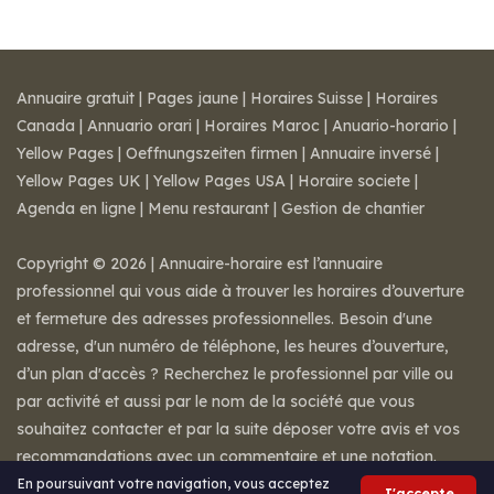
Annuaire gratuit
|
Pages jaune
|
Horaires Suisse
|
Horaires
Canada
|
Annuario orari
|
Horaires Maroc
|
Anuario-horario
|
Yellow Pages
|
Oeffnungszeiten firmen
|
Annuaire inversé
|
Yellow Pages UK
|
Yellow Pages USA
|
Horaire societe
|
Agenda en ligne
|
Menu restaurant
|
Gestion de chantier
Copyright © 2026 | Annuaire-horaire est l’annuaire
professionnel qui vous aide à trouver les horaires d’ouverture
et fermeture des adresses professionnelles. Besoin d'une
adresse, d'un numéro de téléphone, les heures d’ouverture,
d’un plan d'accès ? Recherchez le professionnel par ville ou
par activité et aussi par le nom de la société que vous
souhaitez contacter et par la suite déposer votre avis et vos
recommandations avec un commentaire et une notation.
Mentions légales
-
Conditions de ventes
-
Contact
En poursuivant votre navigation, vous acceptez
J'accepte