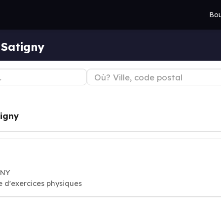
Bou
 Satigny
igny
GNY
e d'exercices physiques