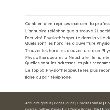
Combien d'entreprises exercent la profes
L'annuaire téléphonique a trouvé 21 soci
l'activité Physiothérapeute dans la ville 
Quels sont les horaires d'ouverture Physi
Trouver les horaires d'ouverture d'un Phy
Physiothérapeutes à Neuchâtel, le numér
Quelles sont les adresses les plus recom
Le top 30 Physiothérapeute les plus recom
ligne ou par téléphone.
Annuaire gratuit
|
Pages jaune
|
Horaires Suisse
|
Ho
inversé
|
Yellow Pages UK
|
Yellow Pages USA
|
Hora