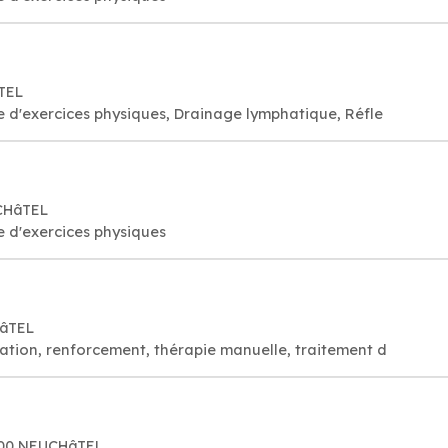
TEL
e d'exercices physiques, Drainage lymphatique, Réfle
CHâTEL
e d'exercices physiques
HâTEL
ation, renforcement, thérapie manuelle, traitement d
000 NEUCHâTEL