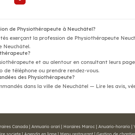
sion de Physiothérapeute à Neuchâtel?
étés exerçant la profession de Physiothérapeute Neuc
de Neuchâtel.
othérapeute?
siothérapeute et au alentour en consultant leurs page
o de téléphone ou prendre rendez-vous.
mandées des Physiothérapeute?
mandés dans la ville de Neuchâtel — Lire les avis, véri
raires Canada
|
Annuario orari
|
Horaires Maroc
|
Anuario-horario
|
ire societe
|
Agenda en ligne
|
Menu restaurant
|
Gestion de chantie