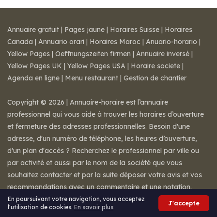
Annuaire gratuit
|
Pages jaune
|
Horaires Suisse
|
Horaires
Canada
|
Annuario orari
|
Horaires Maroc
|
Anuario-horario
|
Yellow Pages
|
Oeffnungszeiten firmen
|
Annuaire inversé
|
Yellow Pages UK
|
Yellow Pages USA
|
Horaire societe
|
Agenda en ligne
|
Menu restaurant
|
Gestion de chantier
Copyright © 2026 | Annuaire-horaire est l’annuaire
professionnel qui vous aide à trouver les horaires d’ouverture
et fermeture des adresses professionnelles. Besoin d'une
adresse, d'un numéro de téléphone, les heures d’ouverture,
d’un plan d'accès ? Recherchez le professionnel par ville ou
par activité et aussi par le nom de la société que vous
souhaitez contacter et par la suite déposer votre avis et vos
recommandations avec un commentaire et une notation.
Mentions légales
-
Conditions de ventes
-
Contact
En poursuivant votre navigation, vous acceptez
J'accepte
l'utilisation de cookies.
En savoir plus