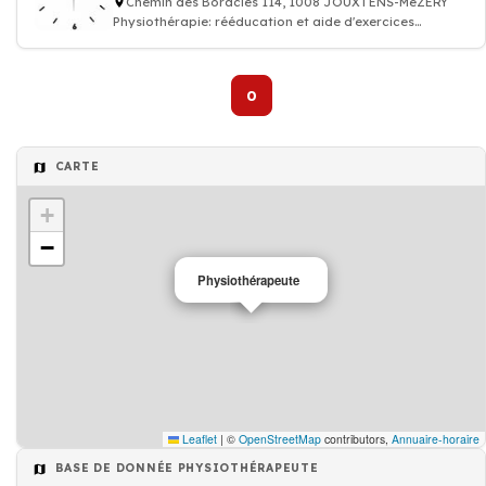
Chemin des Boracles 114, 1008 JOUXTENS-MéZERY
Physiothérapie: rééducation et aide d'exercices
physiques, Soins à domicile
0
CARTE
+
−
Physiothérapeute
Leaflet
|
©
OpenStreetMap
contributors,
Annuaire-horaire
BASE DE DONNÉE PHYSIOTHÉRAPEUTE