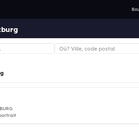
Bou
zburg
rg
NZBURG
o, portrait