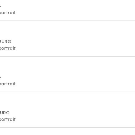
G
o, portrait
ZBURG
o, portrait
G
o, portrait
ZBURG
o, portrait