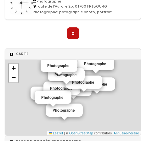
Photographe
route de l'Aurore 2b, 01700 FRIBOURG
Photographe: potographie photo, portrait
0
CARTE
Photographe
Photographe
+
Photographe
−
Photographe
Photographe
Photographe
Photographe
Photographe
Photographe
Photographe
Leaflet
|
©
OpenStreetMap
contributors,
Annuaire-horaire