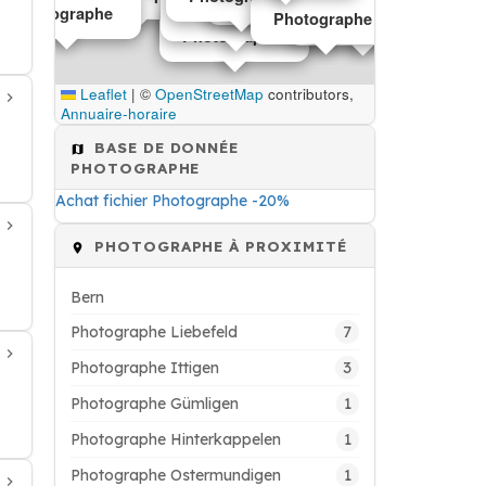
Photographe
Photographe
Photographe
Photographe
Photographe
Photographe
Leaflet
|
©
OpenStreetMap
contributors,
Annuaire-horaire
BASE DE DONNÉE
PHOTOGRAPHE
Achat fichier Photographe -20%
PHOTOGRAPHE À PROXIMITÉ
Bern
7
Photographe Liebefeld
3
Photographe Ittigen
1
Photographe Gümligen
1
Photographe Hinterkappelen
1
Photographe Ostermundigen