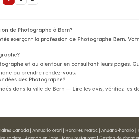
ssion de Photographe à Bern?
tés exerçant la profession de Photographe Bern. Votre
ographe?
tographe et au alentour en consultant leurs pages. Gu
hone ou prendre rendez-vous.
mmandées des Photographe?
 dans la ville de Bern — Lire les avis, vérifiez les d
raires Canada
|
Annuario orari
|
Horaires Maroc
|
Anuario-horario
|
ire societe
|
Agenda en ligne
|
Menu restaurant
|
Gestion de chantie