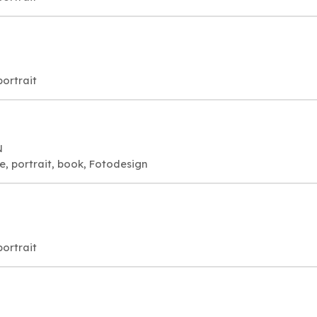
o, portrait
N
 Mariage, portrait, book, Fotodesign
o, portrait