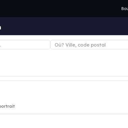
Bou
n
o, portrait