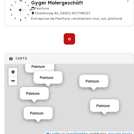
Gyger Malergeschäft
Peinture
Chaletweg 46, 04852 ROTHRIST
Entreprise de Peinture: revetement mur, sol, plafond
0
CARTE
Peinture
+
Peinture
−
Peinture
Peinture
Peinture
Peinture
Leaflet
|
©
OpenStreetMap
contributors,
Annuaire-horaire