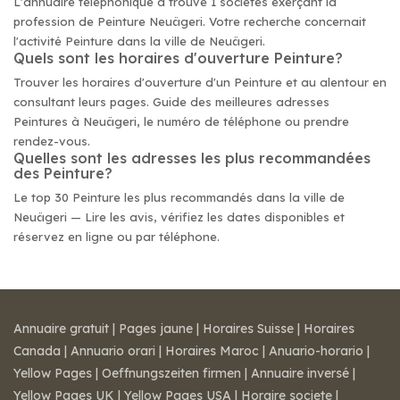
L'annuaire téléphonique a trouvé 1 sociétés exerçant la
profession de Peinture Neuägeri. Votre recherche concernait
l'activité Peinture dans la ville de Neuägeri.
Quels sont les horaires d'ouverture Peinture?
Trouver les horaires d'ouverture d'un Peinture et au alentour en
consultant leurs pages. Guide des meilleures adresses
Peintures à Neuägeri, le numéro de téléphone ou prendre
rendez-vous.
Quelles sont les adresses les plus recommandées
des Peinture?
Le top 30 Peinture les plus recommandés dans la ville de
Neuägeri — Lire les avis, vérifiez les dates disponibles et
réservez en ligne ou par téléphone.
Annuaire gratuit
|
Pages jaune
|
Horaires Suisse
|
Horaires
Canada
|
Annuario orari
|
Horaires Maroc
|
Anuario-horario
|
Yellow Pages
|
Oeffnungszeiten firmen
|
Annuaire inversé
|
Yellow Pages UK
|
Yellow Pages USA
|
Horaire societe
|