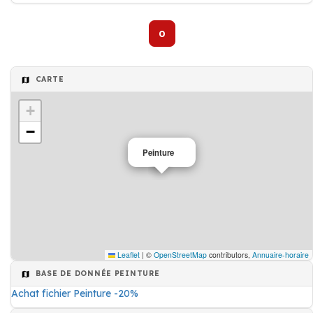
0
CARTE
+
−
Peinture
Leaflet
|
©
OpenStreetMap
contributors,
Annuaire-horaire
BASE DE DONNÉE PEINTURE
Achat fichier Peinture -20%