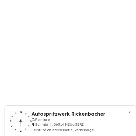
Autospritzwerk Rickenbacher
Peinture
Schmidtli, 06314 NEUäGERI
Peinture en carrosserie, Vernissage