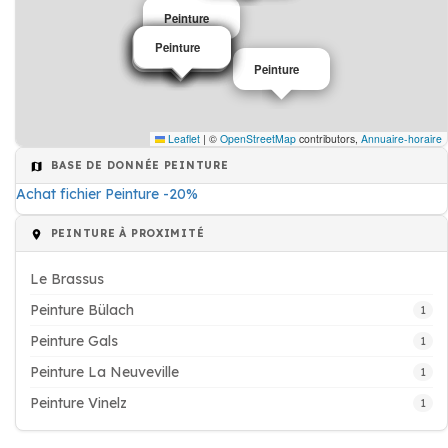
Peinture
Peinture
Peinture
Peinture
Peinture
Peinture
Peinture
Peinture
Leaflet
|
©
OpenStreetMap
contributors,
Annuaire-horaire
BASE DE DONNÉE PEINTURE
Achat fichier Peinture -20%
PEINTURE À PROXIMITÉ
Le Brassus
Peinture Bülach
1
Peinture Gals
1
Peinture La Neuveville
1
Peinture Vinelz
1