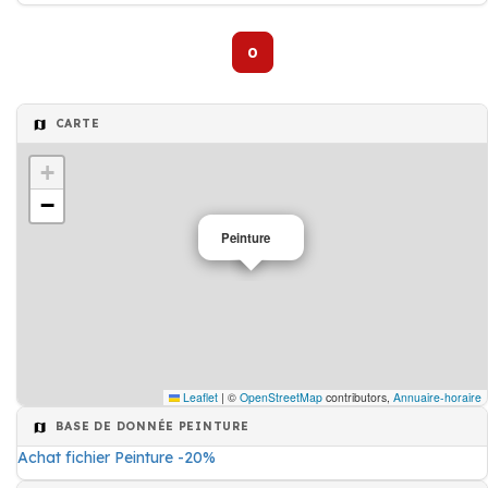
0
CARTE
+
−
Peinture
Leaflet
|
©
OpenStreetMap
contributors,
Annuaire-horaire
BASE DE DONNÉE PEINTURE
Achat fichier Peinture -20%