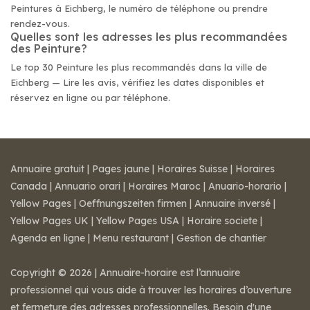
Peintures à Eichberg, le numéro de téléphone ou prendre
rendez-vous.
Quelles sont les adresses les plus recommandées
des Peinture?
Le top 30 Peinture les plus recommandés dans la ville de
Eichberg — Lire les avis, vérifiez les dates disponibles et
réservez en ligne ou par téléphone.
Annuaire gratuit
|
Pages jaune
|
Horaires Suisse
|
Horaires
Canada
|
Annuario orari
|
Horaires Maroc
|
Anuario-horario
|
Yellow Pages
|
Oeffnungszeiten firmen
|
Annuaire inversé
|
Yellow Pages UK
|
Yellow Pages USA
|
Horaire societe
|
Agenda en ligne
|
Menu restaurant
|
Gestion de chantier
Copyright © 2026 | Annuaire-horaire est l’annuaire
professionnel qui vous aide à trouver les horaires d’ouverture
et fermeture des adresses professionnelles. Besoin d'une