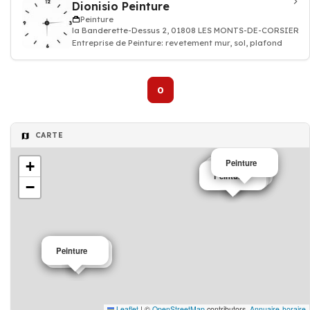
Dionisio Peinture
Peinture
la Banderette-Dessus 2, 01808 LES MONTS-DE-CORSIER
Entreprise de Peinture: revetement mur, sol, plafond
0
CARTE
Peinture
+
Peinture
Peinture
Peinture
−
Peinture
Peinture
Leaflet
|
©
OpenStreetMap
contributors,
Annuaire-horaire